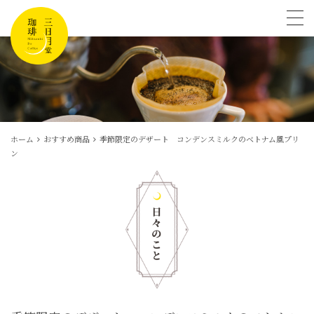
tog
ホーム
おすすめ商品
季節限定のデザート コンデンスミルクのベトナム風プリ
ン