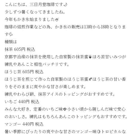
こんにちは、三日月堂珈琲です🌙
少しずつ暑くなってきましたね。
今年もかき氷始まりました🍧
珈琲の焙煎作業などの為、かき氷の販売は13時から18時となりま
す💦
種類は
抹茶 605円 税込
京都宇治産の抹茶を使用した自家製の抹茶蜜🍵ほろ苦甘いみつが
練乳やあんこと相性バッチリです。
ほうじ茶 605円 税込
ほうじ茶を煎じて作った自家製のほうじ茶蜜🍂ほうじ茶の甘い香
りをそのままに爽やかな甘さが楽しめます。
練乳やわらび餅、抹茶アイスのトッピングがおすすめです。
いちご 440円 税込
みんな大好き、定番のいちご味🍓小さい頃から親しんだ味で安心
のおいしさ。練乳はもちろんあんこのトッピングもおすすめです。
マンゴー 440円 税込
暑い季節にぴったりの爽やかな甘さのマンゴー味🍋トロピカルな