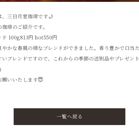
は、三日月堂珈琲です🌙
の珈琲のご紹介です。
 100g813円 hot550円
爽やかな春風の様なブレンドができました。香り豊かで口当
すいブレンドですので、これからの季節の送別品やプレゼン

お願いいたします😇
一覧へ戻る