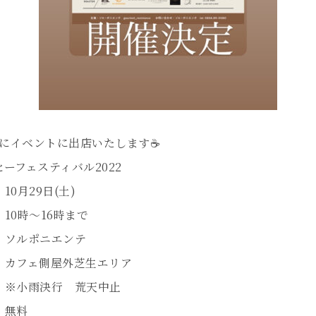
(土)にイベントに出店いたします☕️
ーフェスティバル2022
10月29日(土)
〜16時まで
 ソルポニエンテ
側屋外芝生エリア
決行 荒天中止
 無料