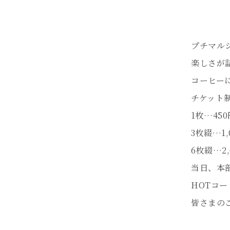
※カフ
代理
プチマル
楽しさが
コーヒー
チケット
1枚…450
3枚綴…1,
6枚綴…2,
当日、本
HOTコ
皆さまの