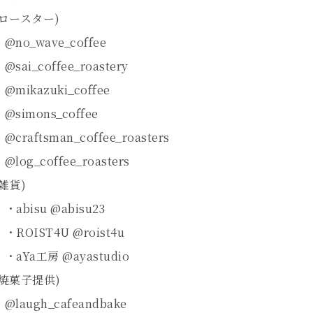
ロースター)
ave_coffee
coffee_roastery
zuki_coffee
ons_coffee
sman_coffee_roasters
coffee_roasters
貨)
u @abisu23
T4U @roist4u
工房 @ayastudio
子提供)
h_cafeandbake