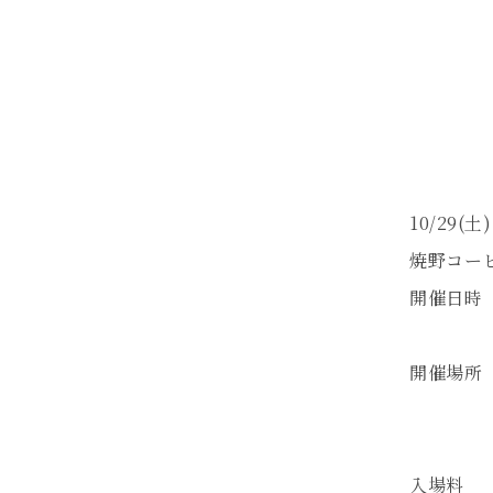
10/29
焼野コーヒ
開催日時 
10時
開催場所
カフェ
※小雨
入場料