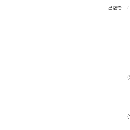
出店者 (
@no_w
@sai_
@mika
@sim
@craft
@log_
(雑
・abis
・ROIS
・aYa
(焼菓
@laug